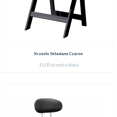
Krzesło Składane Czarne
15,00
zł
netto/doba