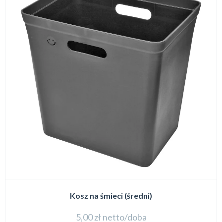
Kosz na śmieci (średni)
5,00
zł
netto/doba