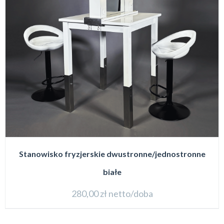
Stanowisko fryzjerskie dwustronne/jednostronne
białe
280,00
zł
netto/doba