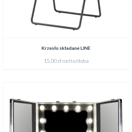
Krzesło składane LINE
15,00
zł
netto/doba