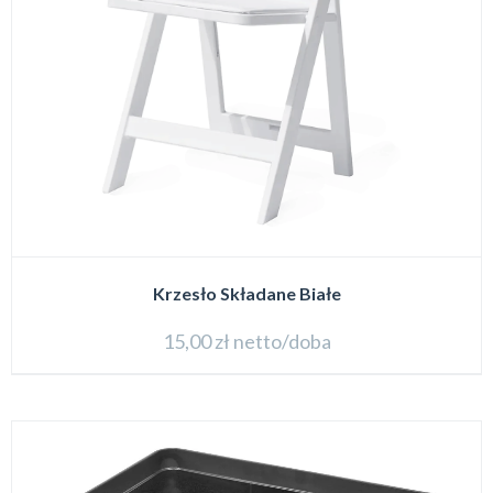
Krzesło Składane Białe
15,00
zł
netto/doba