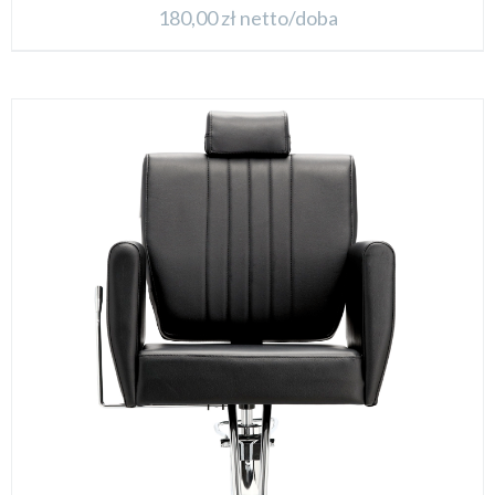
180,00
zł
netto/doba