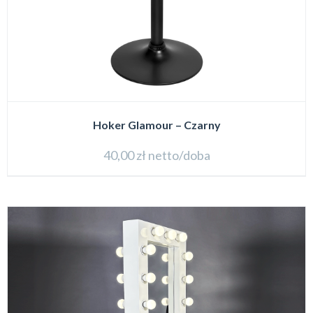
Hoker Glamour – Czarny
40,00
zł
netto/doba