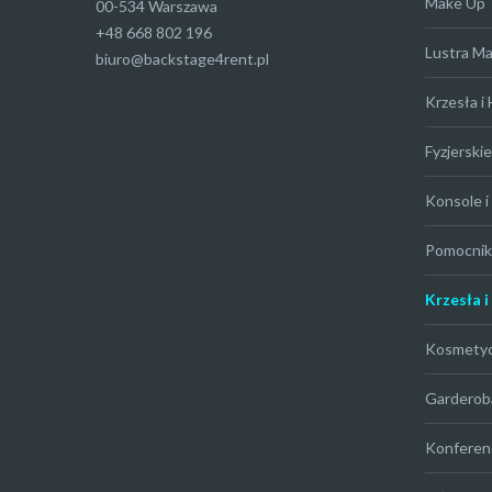
Make Up
00-534 Warszawa
+48 668 802 196
Lustra M
biuro@backstage4rent.pl
Krzesła i
Fyzjerskie
Konsole i 
Pomocniki
Krzesła i
Kosmety
Garderob
Konferen