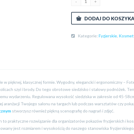
DODAJ DO KOSZYK
Kategorie:
Fyzjerskie
,
Kosmet
le w pięknej, klasycznej formie. Wygodny, elegancki i ergonomiczny – Fo
olicach szyi i brody. Do tego obrotowe siedzisko i stalowy podnóżek. Ten
ażdemu wydarzeniu. Regulowana wysokość siedziska w zakresie od 45-58
ej aranżacji Twojego salonu na targach lub podczas warsztatów czy poka
cznym
stworzysz również piękną scenografię do nagrań i zdjęć.
ch to praktyczne rozwiązanie dla organizatorów pokazów fryzjerskich i 
sowany jest rozmiarem i wysokością do naszego stanowiska fryzjerskiego, 