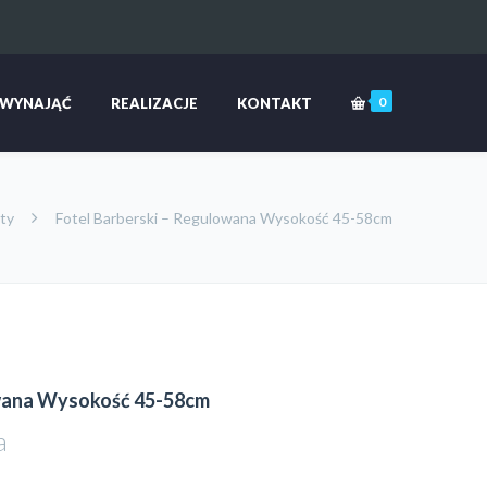
0
 WYNAJĄĆ
REALIZACJE
KONTAKT
ty
Fotel Barberski – Regulowana Wysokość 45-58cm
owana Wysokość 45-58cm
a