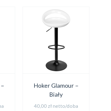
 –
Hoker Glamour –
Biały
ba
40,00
zł
netto/doba