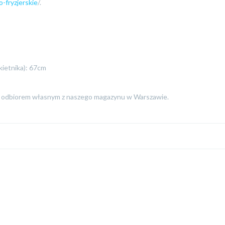
-fryzjerskie
/.
kietnika): 67cm
ub odbiorem własnym z naszego magazynu w Warszawie.