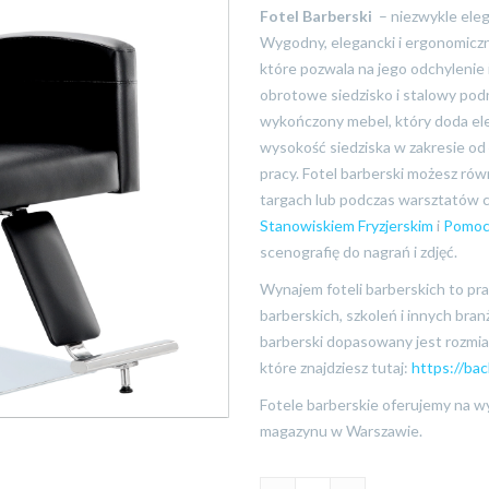
Fotel Barberski
– niezwykle eleg
Wygodny, elegancki i ergonomiczn
które pozwala na jego odchylenie 
obrotowe siedzisko i stalowy pod
wykończony mebel, który doda ele
wysokość siedziska w zakresie o
pracy. Fotel barberski możesz rów
targach lub podczas warsztatów c
Stanowiskiem Fryzjerskim
i
Pomoc
scenografię do nagrań i zdjęć.
Wynajem foteli barberskich to pr
barberskich, szkoleń i innych bra
barberski dopasowany jest rozmia
które znajdziesz tutaj:
https://ba
Fotele barberskie oferujemy na 
magazynu w Warszawie.