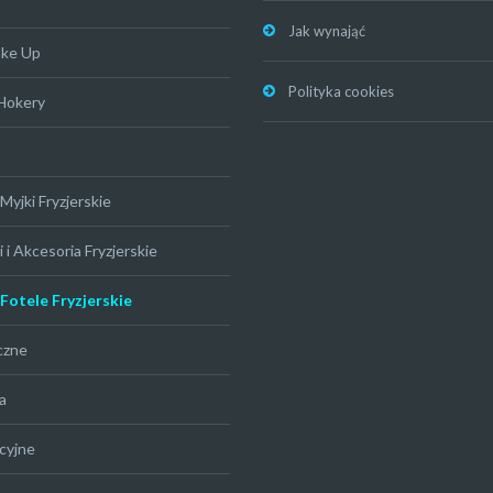
Jak wynająć
ake Up
Polityka cookies
 Hokery
Myjki Fryzjerskie
 i Akcesoria Fryzjerskie
 Fotele Fryzjerskie
czne
a
cyjne