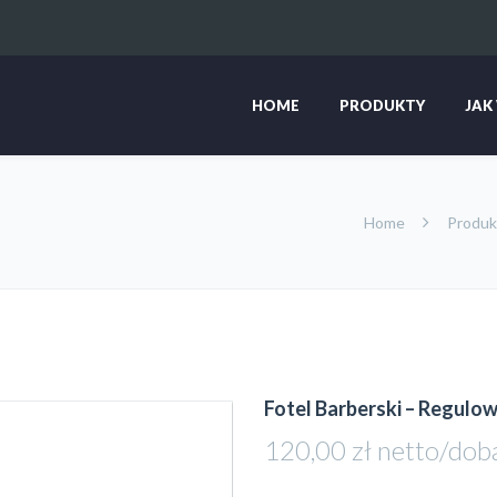
HOME
PRODUKTY
JAK
Home
Produk
Fotel Barberski – Regul
120,00
zł
netto/dob