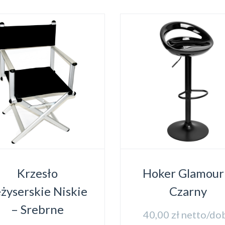
Krzesło
Hoker Glamour
żyserskie Niskie
Czarny
– Srebrne
40,00
zł
netto/do