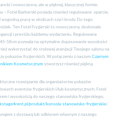
ancki i nowoczesny, ale w pięknej, klasycznej formie.
y – Fotel Barberski posiada również regulowane oparcie,
i wygodną pracę w okolicach szyi i brody. Do tego
nóżek. Ten Fotel Fryzjerski to nowoczesny, doskonale
gancji i prestiżu każdemu wydarzeniu. Regulowana
d 45-58cm pozwala na optymalne dopasowanie wysokości
nież wykorzystać do stylowej aranżacji Twojego salonu na
zy pokazów fryzjerskich. W połączeniu z naszym
Czarnym
nikiem Kosmetycznym
stworzysz również piękną
aktyczne rozwiązanie dla organizatorów pokazów
nżowych eventów fryzjerskich i/lub kosmetycznych. Fotel
rem i wysokością do naszego stanowiska fryzjerskiego,
ckstage4rent.pl/produkt/konsola-stanowisko-fryzjerskie
/.
wynajem z dostawą lub odbiorem własnym z naszego