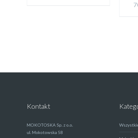
7
Kontakt
Kateg
MOKOTOSKA Sp. z o.o.
Wszystki
ul. Mokotowska 58