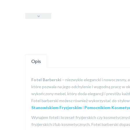
Opis
Fotel Barberski
– niezwykle elegancki i nowoczesny, a
które pozwala na jego odchylenie i wygodną pracę w ok
wykończony mebel, który doda elegancji i prestiżu k
Fotel barberski możesz również wykorzystać do stylow
Stanowiskiem Fryzjerskim
i
Pomocnikiem Kosmety
Wynajem foteli i krzeseł fryzjerskich czy kosmetyczny
fryzjerskich i/lub kosmetycznych. Fotel barberski dopa