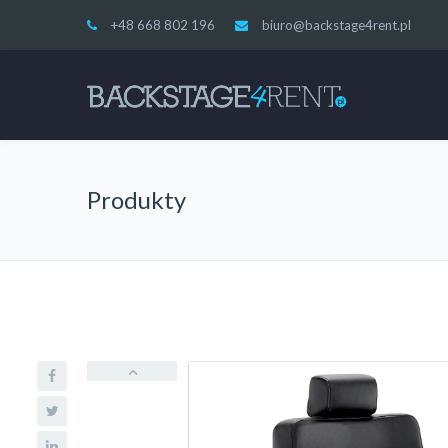
+48 668 802 196
biuro@backstage4rent.pl
Produkty