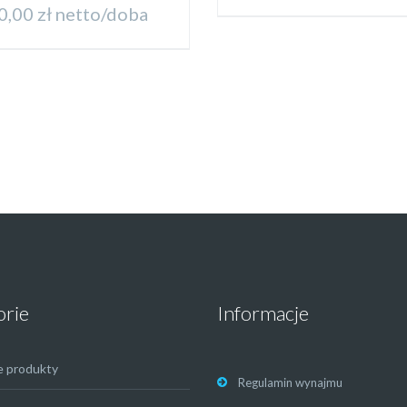
0,00
zł
netto/doba
orie
Informacje
e produkty
Regulamin wynajmu