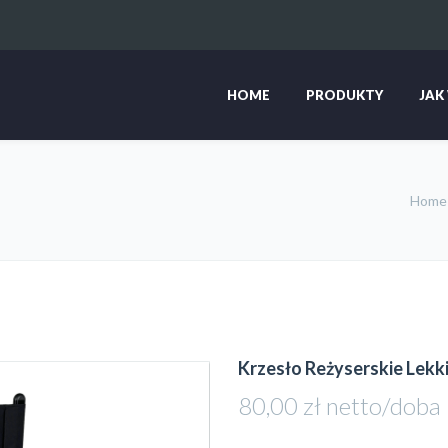
HOME
PRODUKTY
JAK
Hom
Krzesło Reżyserskie Lekk
80,00
zł
netto/doba