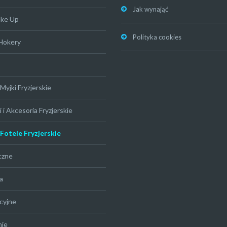
Jak wynająć
ake Up
Polityka cookies
 Hokery
Myjki Fryzjerskie
 i Akcesoria Fryzjerskie
 Fotele Fryzjerskie
czne
a
cyjne
nie