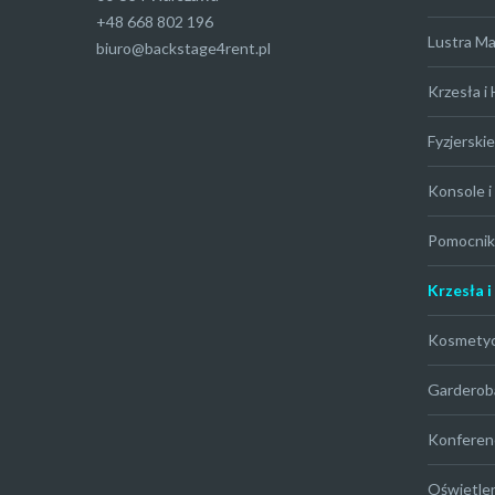
+48 668 802 196
Lustra M
biuro@backstage4rent.pl
Krzesła i
Fyzjerskie
Konsole i 
Pomocniki
Krzesła i
Kosmety
Garderob
Konferen
Oświetle