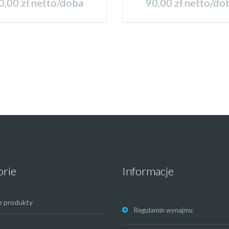
0,00
zł
netto/doba
90,00
zł
netto/do
orie
Informacje
e produkty
Regulamin wynajmu