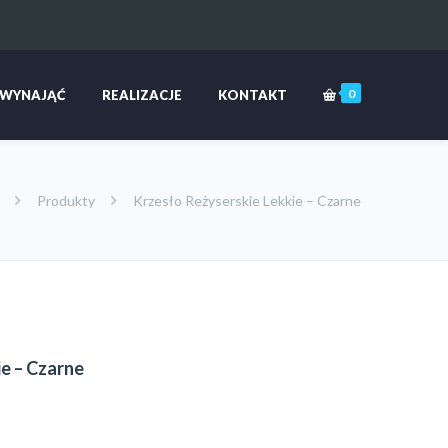
0
 WYNAJĄĆ
REALIZACJE
KONTAKT
e
Produkty
Krzesło Reżyserskie Lekkie – Czarne
ie – Czarne