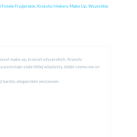
i Fotele Fryzjerskie
,
Krzesła i Hokery
,
Make Up
,
Wszystkie
eseł make up, krzeseł eżyserskich. Krzesło
 pozostaje stale bliżej wizażysty, dzięki czemu ma on
eż bardzo eleganckim zestawem.