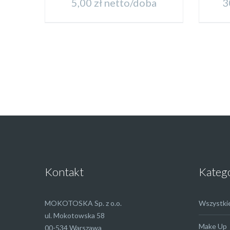
5,00
zł
netto/doba
3
Kontakt
Kateg
MOKOTOSKA Sp. z o.o.
Wszystki
ul. Mokotowska 58
Make Up
00-534 Warszawa