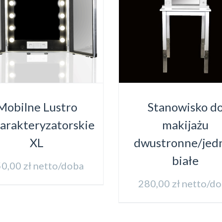
Mobilne Lustro
Stanowisko d
arakteryzatorskie
makijażu
XL
dwustronne/jed
białe
50,00
zł
netto/doba
280,00
zł
netto/d