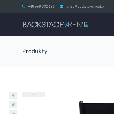
+48 668 802 196
biuro@backstage4rent.pl
Produkty