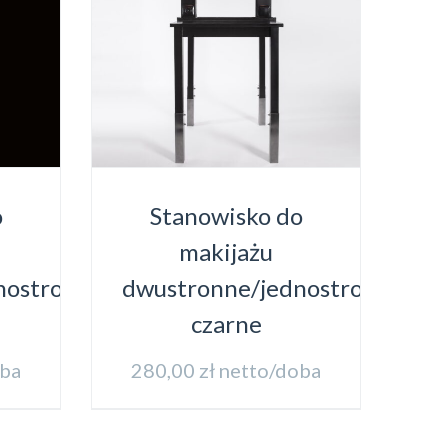
o
Stanowisko do
makijażu
nostronne
dwustronne/jednostronne
czarne
oba
280,00
zł
netto/doba