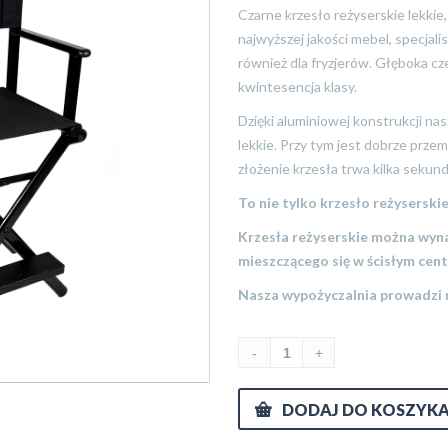
Czarne krzesło reżyserskie lekkie
najwyższej jakości mebel, specjal
również dla fryzjerów. Głęboka cze
kwintesencja klasy.
Dzięki aluminiowej konstrukcji na
lekkie. Przy tym jest dobrze prze
złożenie krzesła trwa kilka sekund
To nie tylko krzesło reżyserski
Krzesła reżyserskie można wyn
mieszczącego się w ścisłym ce
Nasza wypożyczalnia prowadzi r
DODAJ DO KOSZYK