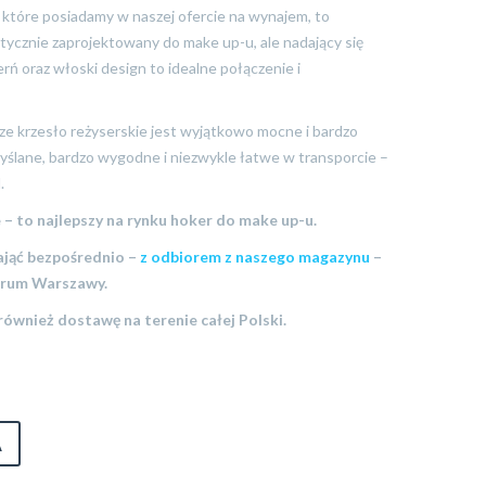
, które posiadamy w naszej ofercie na wynajem, to
istycznie zaprojektowany do make up-u, ale nadający się
rń oraz włoski design to idealne połączenie i
sze krzesło reżyserskie jest wyjątkowo mocne i bardzo
myślane, bardzo wygodne i niezwykle łatwe w transporcie –
.
e – to najlepszy na rynku hoker do make up-u.
ająć bezpośrednio –
z odbiorem z naszego magazynu
–
ntrum Warszawy.
ównież dostawę na terenie całej Polski.
A