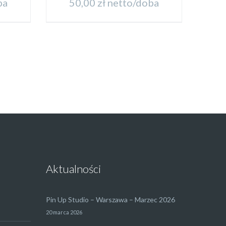
ba
50,00
zł
netto/doba
Aktualności
Pin Up Studio – Warszawa – Marzec 2026
20 marca 2026