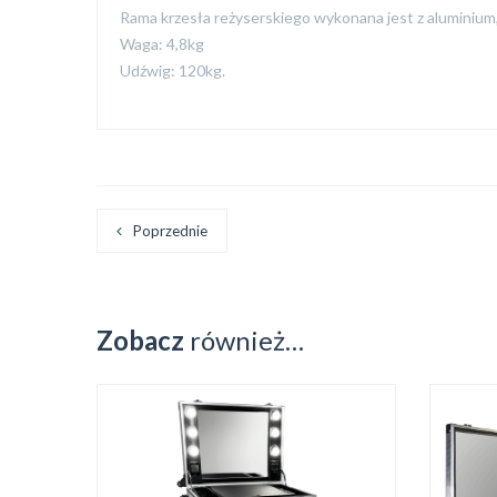
Rama krzesła reżyserskiego wykonana jest z aluminium, a
Waga: 4,8kg
Udźwig: 120kg.
Poprzednie
Zobacz
również…