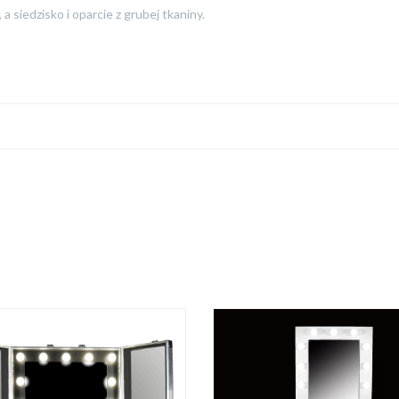
 siedzisko i oparcie z grubej tkaniny.