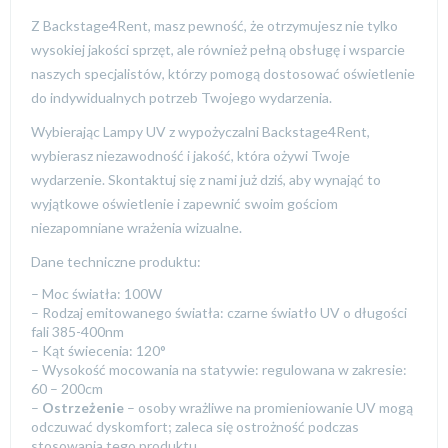
Z Backstage4Rent, masz pewność, że otrzymujesz nie tylko
wysokiej jakości sprzęt, ale również pełną obsługę i wsparcie
naszych specjalistów, którzy pomogą dostosować oświetlenie
do indywidualnych potrzeb Twojego wydarzenia.
Wybierając Lampy UV z wypożyczalni Backstage4Rent,
wybierasz niezawodność i jakość, która ożywi Twoje
wydarzenie. Skontaktuj się z nami już dziś, aby wynająć to
wyjątkowe oświetlenie i zapewnić swoim gościom
niezapomniane wrażenia wizualne.
Dane techniczne produktu:
– Moc światła: 100W
– Rodzaj emitowanego światła: czarne światło UV o długości
fali 385-400nm
– Kąt świecenia: 120°
– Wysokość mocowania na statywie: regulowana w zakresie:
60 – 200cm
–
Ostrzeżenie
– o
soby wrażliwe na promieniowanie UV mogą
odczuwać dyskomfort;
zaleca się ostrożność podczas
stosowania tego produktu.