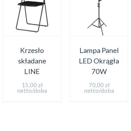
Krzesło
Lampa Panel
składane
LED Okrągła
LINE
70W
15,00
zł
70,00
zł
netto/doba
netto/doba