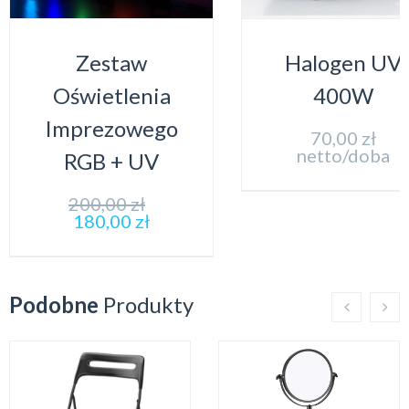
Zestaw
Halogen UV
Oświetlenia
400W
Imprezowego
70,00
zł
netto/doba
RGB + UV
200,00
zł
180,00
zł
Podobne
Produkty