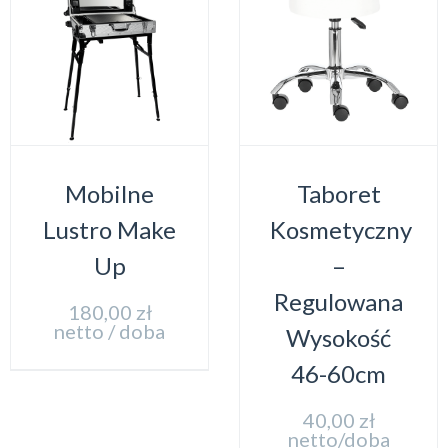
Mobilne
Taboret
Lustro Make
Kosmetyczny
Up
–
Regulowana
180,00
zł
netto / doba
Wysokość
46-60cm
40,00
zł
netto/doba