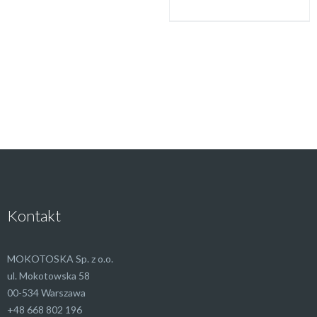
Kontakt
MOKOTOSKA Sp. z o.o.
ul. Mokotowska 58
00-534 Warszawa
+48 668 802 196