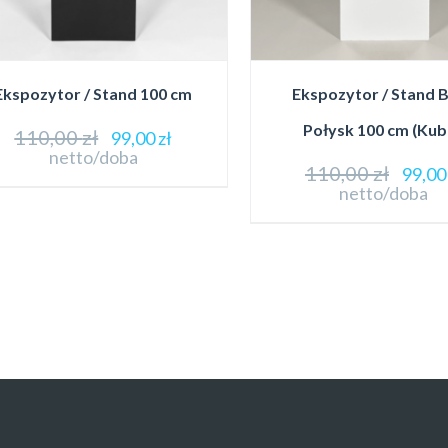
Ekspozytor / Stand 100 cm
Ekspozytor / Stand B
Połysk 100 cm (Kub
110,00
zł
99,00
zł
netto/doba
110,00
zł
99,0
netto/doba