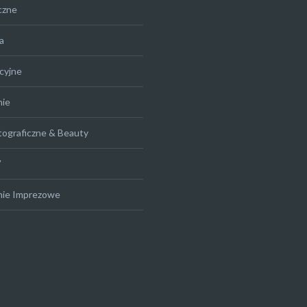
czne
a
cyjne
nie
tograficzne & Beauty
V
nie Imprezowe