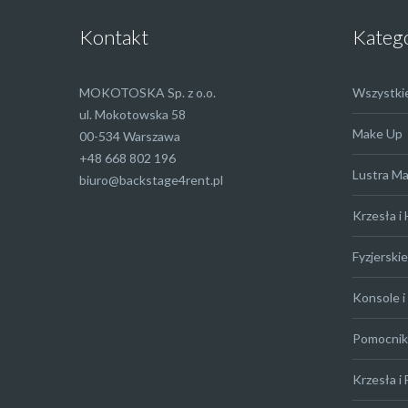
Kontakt
Kateg
MOKOTOSKA Sp. z o.o.
Wszystki
ul. Mokotowska 58
Make Up
00-534 Warszawa
+48 668 802 196
Lustra M
biuro@backstage4rent.pl
Krzesła i
Fyzjerskie
Konsole i 
Pomocniki
Krzesła i 