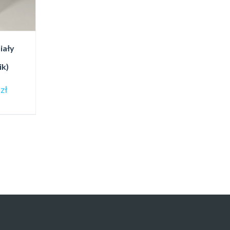
iały
ik)
0
zł