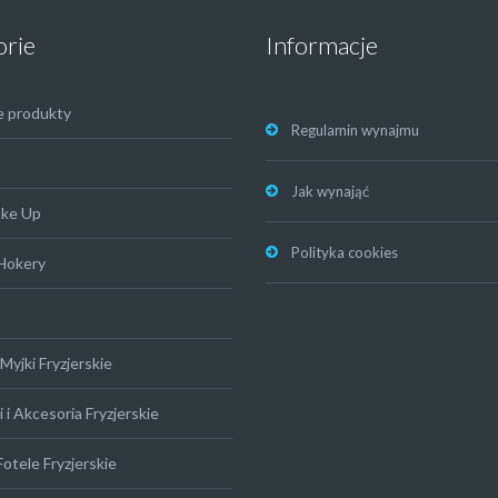
orie
Informacje
e produkty
Regulamin wynajmu
Jak wynająć
ake Up
Polityka cookies
 Hokery
Myjki Fryzjerskie
 i Akcesoria Fryzjerskie
Fotele Fryzjerskie