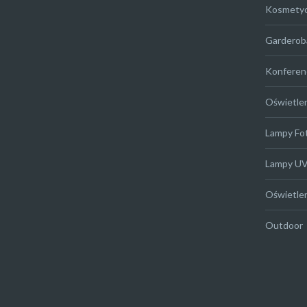
Kosmety
Garderob
Konferen
Oświetle
Lampy Fo
Lampy U
Oświetle
Outdoor