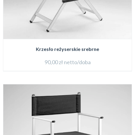
Krzesło reżyserskie srebrne
90,00
zł
netto/doba