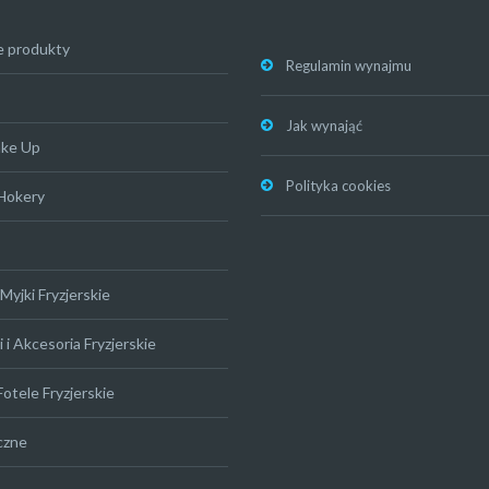
e produkty
Regulamin wynajmu
Jak wynająć
ake Up
Polityka cookies
 Hokery
Myjki Fryzjerskie
 i Akcesoria Fryzjerskie
Fotele Fryzjerskie
czne