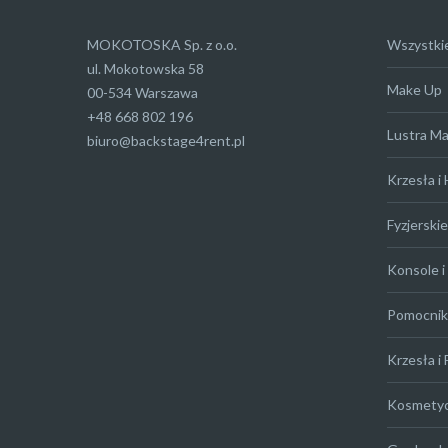
MOKOTOSKA Sp. z o.o.
Wszystki
ul. Mokotowska 58
Make Up
00-534 Warszawa
+48 668 802 196
Lustra M
biuro@backstage4rent.pl
Krzesła i
Fyzjerskie
Konsole i 
Pomocniki
Krzesła i 
Kosmety