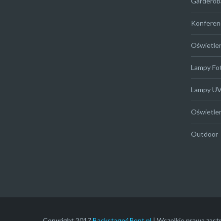
Garderob
Konferen
Oświetle
Lampy Fo
Lampy U
Oświetle
Outdoor
Copyright 2017
Backstage4Rent.pl
| Wszelkie prawa zast