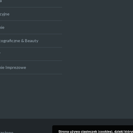
a
cyjne
nie
tograficzne & Beauty
V
nie Imprezowe
Strona używa ciasteczek (cookies), dzięki któr
rzeżone