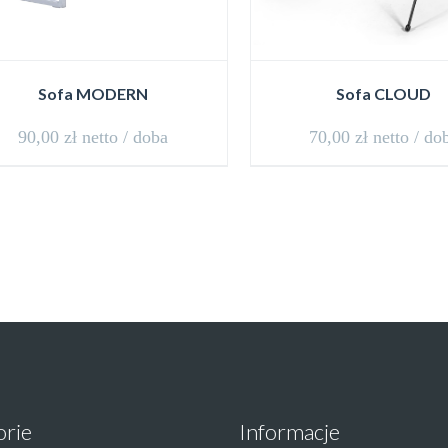
Sofa MODERN
Sofa CLOUD
90,00
zł
netto / doba
70,00
zł
netto / do
orie
Informacje