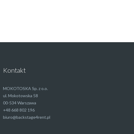
Kontakt
MOKOTOSKA Sp. z o.o.
ul. Mokotowska 58
00-534 Warszawa
+48 668 802 196
biuro@backstage4rent.pl