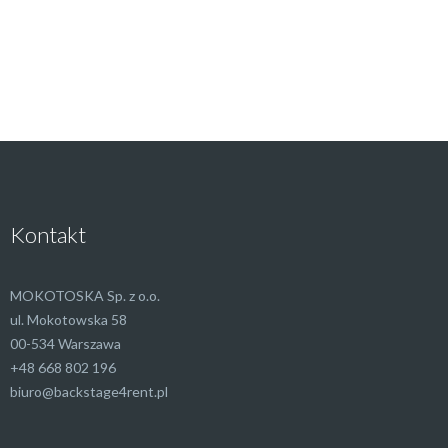
Kontakt
MOKOTOSKA Sp. z o.o.
ul. Mokotowska 58
00-534 Warszawa
+48 668 802 196
biuro@backstage4rent.pl