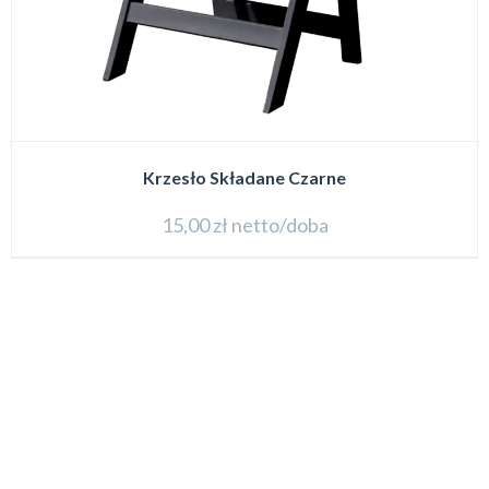
Krzesło Składane Czarne
15,00
zł
netto/doba