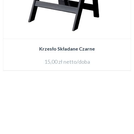
Krzesło Składane Czarne
15,00
zł
netto/doba