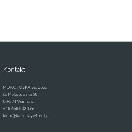
Kontakt
MOKOTOSKA Sp. z o.o.
ul. Mokotowska 58
00-534 Warszawa
+48 668 802 196
biuro@backstage4rent.pl