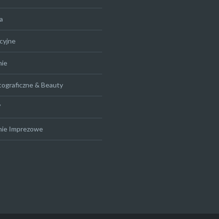
a
cyjne
nie
tograficzne & Beauty
V
nie Imprezowe