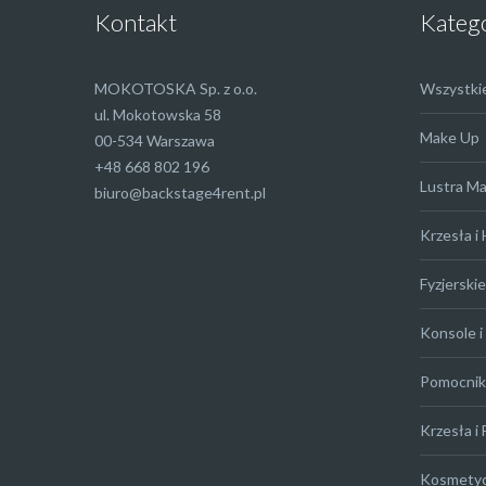
Kontakt
Kateg
MOKOTOSKA Sp. z o.o.
Wszystki
ul. Mokotowska 58
Make Up
00-534 Warszawa
+48 668 802 196
Lustra M
biuro@backstage4rent.pl
Krzesła i
Fyzjerskie
Konsole i 
Pomocniki
Krzesła i 
Kosmety