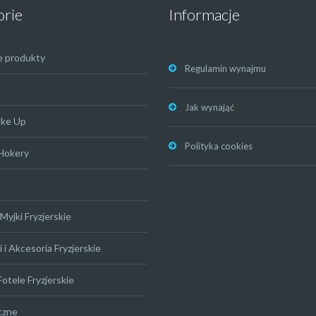
orie
Informacje
e produkty
Regulamin wynajmu
Jak wynająć
ake Up
Polityka cookies
 Hokery
Myjki Fryzjerskie
 i Akcesoria Fryzjerskie
Fotele Fryzjerskie
czne