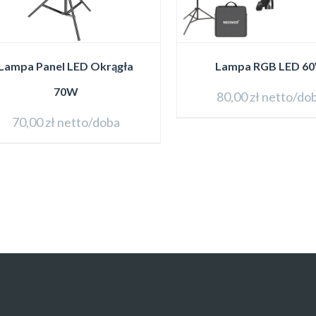
Lampa Panel LED Okrągła
Lampa RGB LED 6
70W
80,00
zł
netto/do
70,00
zł
netto/doba