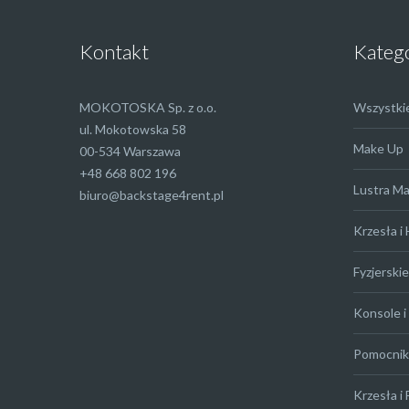
Kontakt
Kateg
MOKOTOSKA Sp. z o.o.
Wszystki
ul. Mokotowska 58
Make Up
00-534 Warszawa
+48 668 802 196
Lustra M
biuro@backstage4rent.pl
Krzesła i
Fyzjerskie
Konsole i 
Pomocniki
Krzesła i 