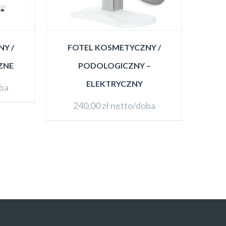
Y /
FOTEL KOSMETYCZNY /
ZNE
PODOLOGICZNY –
ELEKTRYCZNY
ba
240,00
zł
netto/doba