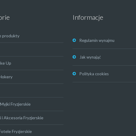
orie
Informacje
e produkty
Regulamin wynajmu
Jak wynająć
ake Up
Polityka cookies
 Hokery
Myjki Fryzjerskie
 i Akcesoria Fryzjerskie
Fotele Fryzjerskie