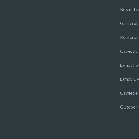
Kosmety
Garderob
Konferen
Oświetle
Lampy Fo
Lampy U
Oświetle
Outdoor