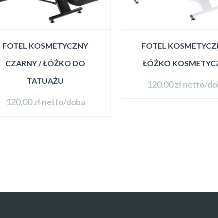
FOTEL KOSMETYCZNY
FOTEL KOSMETYCZN
CZARNY / ŁÓŻKO DO
ŁÓŻKO KOSMETYC
TATUAŻU
120,00
zł
netto/do
120,00
zł
netto/doba