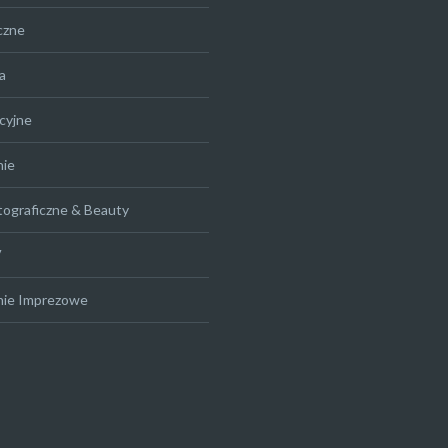
czne
a
cyjne
nie
tograficzne & Beauty
V
nie Imprezowe