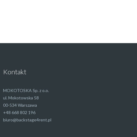
Kontakt
MOKOTOSKA Sp. z o.o.
ul. Mokotowska 58
00-534 Warszawa
+48 668 802 196
biuro@backstage4rent.pl