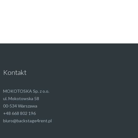
Kontakt
MOKOTOSKA Sp. z o.o.
ul. Mokotowska 58
00-534 Warszawa
+48 668 802 196
biuro@backstage4rent.pl