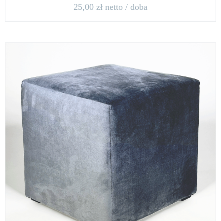
25,00
zł
netto / doba