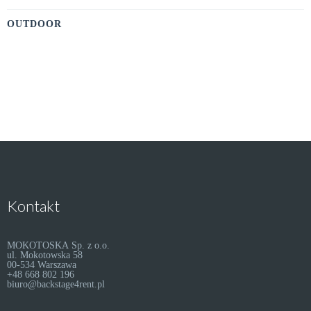
OUTDOOR
Kontakt
MOKOTOSKA Sp. z o.o.
ul. Mokotowska 58
00-534 Warszawa
+48 668 802 196
biuro@backstage4rent.pl