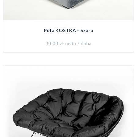
Pufa KOSTKA – Szara
30,00
zł
netto / doba