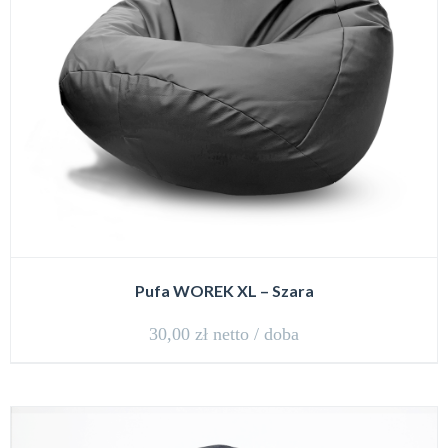
Pufa WOREK XL – Szara
30,00
zł
netto / doba