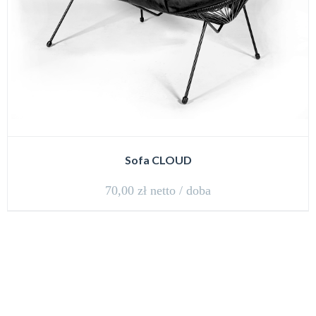
Sofa CLOUD
70,00
zł
netto / doba