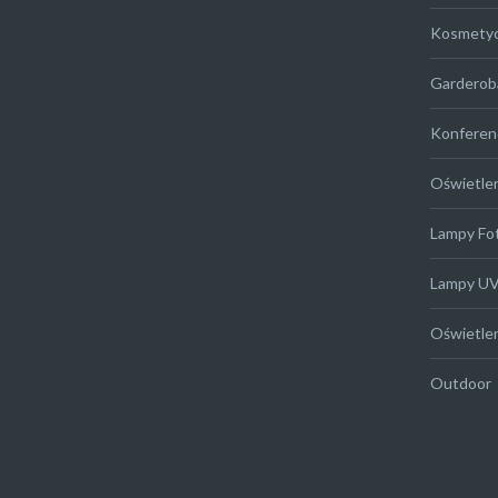
Kosmety
Garderob
Konferen
Oświetle
Lampy Fo
Lampy U
Oświetle
Outdoor