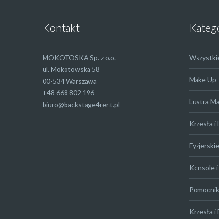
Kontakt
Kateg
MOKOTOSKA Sp. z o.o.
Wszystki
ul. Mokotowska 58
Make Up
00-534 Warszawa
+48 668 802 196
Lustra M
biuro@backstage4rent.pl
Krzesła i
Fyzjerskie
Konsole i 
Pomocniki
Krzesła i 