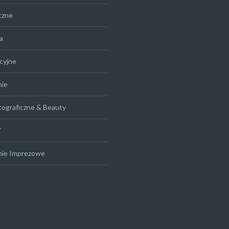
czne
a
cyjne
nie
tograficzne & Beauty
V
nie Imprezowe