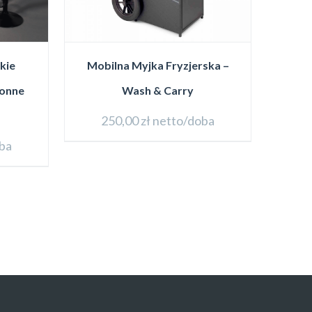
kie
Mobilna Myjka Fryzjerska –
ronne
Wash & Carry
250,00
zł
netto/doba
ba