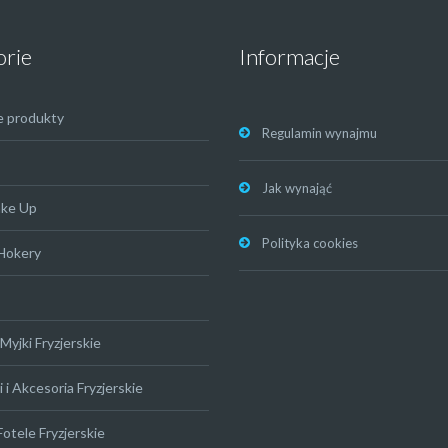
orie
Informacje
e produkty
Regulamin wynajmu
Jak wynająć
ake Up
Polityka cookies
 Hokery
Myjki Fryzjerskie
 i Akcesoria Fryzjerskie
Fotele Fryzjerskie