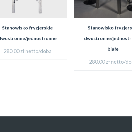
Stanowisko fryzjerskie
Stanowisko fryzjers
dwustronne/jednostronne
dwustronne/jednost
białe
280,00
zł
netto/doba
280,00
zł
netto/do