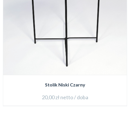
Stolik Niski Czarny
20,00
zł
netto / doba