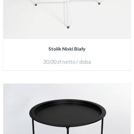
Stolik Niski Biały
20,00
zł
netto / doba