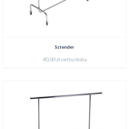
Sztender
40,00
zł
netto/doba