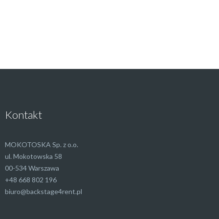
Kontakt
MOKOTOSKA Sp. z o.o.
ul. Mokotowska 58
00-534 Warszawa
+48 668 802 196
biuro@backstage4rent.pl