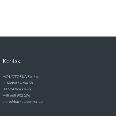
Kontakt
MOKOTOSKA Sp. z o.o.
ul. Mokotowska 58
00-534 Warszawa
+48 668 802 196
biuro@backstage4rent.pl