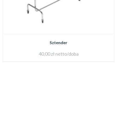
Sztender
40,00
zł
netto/doba