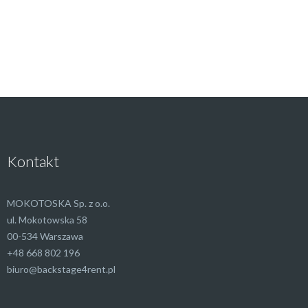
Kontakt
MOKOTOSKA Sp. z o.o.
ul. Mokotowska 58
00-534 Warszawa
+48 668 802 196
biuro@backstage4rent.pl