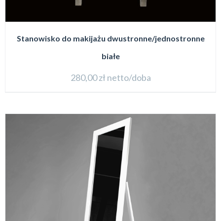
Stanowisko do makijażu dwustronne/jednostronne
białe
280,00
zł
netto/doba