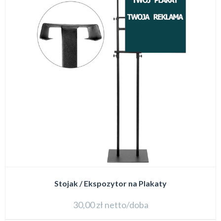
Stojak / Ekspozytor na Plakaty
30,00
zł
netto/doba