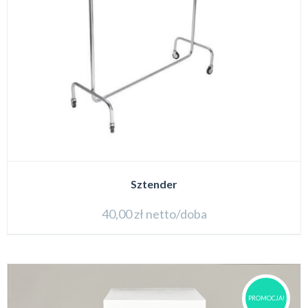
Sztender
40,00
zł
netto/doba
PROMOCJA!