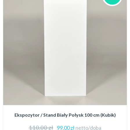
Ekspozytor / Stand Biały Połysk 100 cm (Kubik)
110,00
zł
99,00
zł
netto/doba