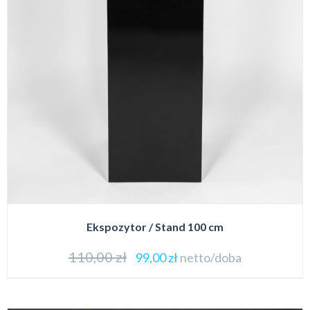
Ekspozytor / Stand 100 cm
110,00
zł
99,00
zł
netto/doba