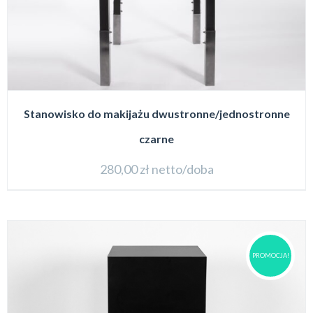
Stanowisko do makijażu dwustronne/jednostronne
czarne
280,00
zł
netto/doba
PROMOCJA!