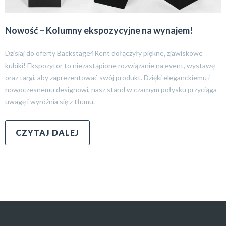
Nowość – Kolumny ekspozycyjne na wynajem!
Dzisiaj do oferty Backstage4Rent dołączyły piękne, zjawiskowe
kubiki! Ekspozytor to niezastąpione rozwiązanie na event, wystawę
oraz targi, aby zaprezentować swój produkt. Dzięki eleganckiemu i
nowoczesnemu designowi, nasz stand w czarnym połysku przyciąga
uwagę i wyróżnia się z tłumu.
CZYTAJ DALEJ