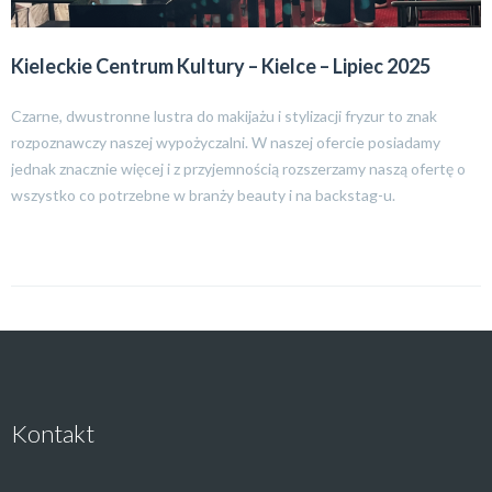
Kieleckie Centrum Kultury – Kielce – Lipiec 2025
Czarne, dwustronne lustra do makijażu i stylizacji fryzur to znak
rozpoznawczy naszej wypożyczalni. W naszej ofercie posiadamy
jednak znacznie więcej i z przyjemnością rozszerzamy naszą ofertę o
wszystko co potrzebne w branży beauty i na backstag-u.
Kontakt