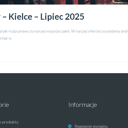
– Kielce – Lipiec 2025
to znak rozpoznawczy naszej wypożyczalni. W naszej ofercie posiadamy jed
stag-u.
orie
Informacje
e produkty
Regulamin wynajmu