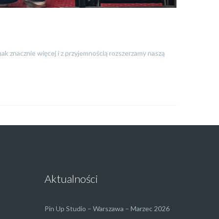
nak znacznie więcej i z przyjemnością rozszerzamy naszą
Aktualności
Pin Up Studio – Warszawa – Marzec 2026