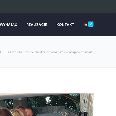
0
 WYNAJĄĆ
REALIZACJE
KONTAKT
Search results for "lustra do makijażu wynajem poznań"