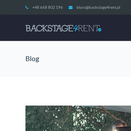
+48 668 802 196
biuro@backstage4rent.pl
Blog