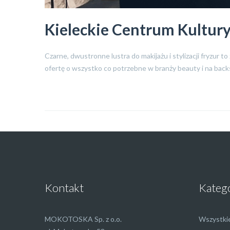
Kieleckie Centrum Kultury 
Czarne, dwustronne lustra do makijażu i stylizacji fryzur 
ofertę o wszystko co potrzebne w branży beauty i na back
Kontakt
Kateg
MOKOTOSKA Sp. z o.o.
Wszystki