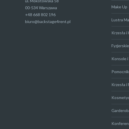
ul. Mokotowska 58
Make Up
00-534 Warszawa
+48 668 802 196
Lustra M
biuro@backstage4rent.pl
Krzesła i
Fyzjerskie
Konsole i 
Pomocniki
Krzesła i 
Kosmety
Garderob
Konferen