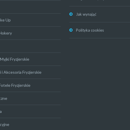
Jak wynająć
ake Up
Polityka cookies
 Hokery
Myjki Fryzjerskie
 i Akcesoria Fryzjerskie
Fotele Fryzjerskie
czne
a
cyjne