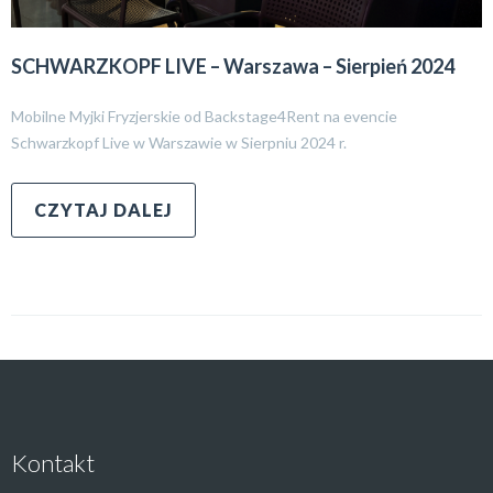
SCHWARZKOPF LIVE – Warszawa – Sierpień 2024
Mobilne Myjki Fryzjerskie od Backstage4Rent na evencie
Schwarzkopf Live w Warszawie w Sierpniu 2024 r.
CZYTAJ DALEJ
Kontakt