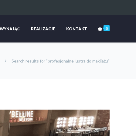
0
 WYNAJĄĆ
REALIZACJE
KONTAKT
Search results for "profesjonalne lustra do makijażu"