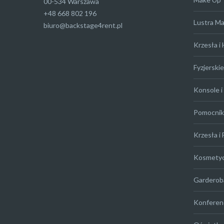
00-534 Warszawa
+48 668 802 196
Lustra M
biuro@backstage4rent.pl
Krzesła i
Fyzjerskie
Konsole i 
Pomocniki
Krzesła i 
Kosmety
Garderob
Konferen