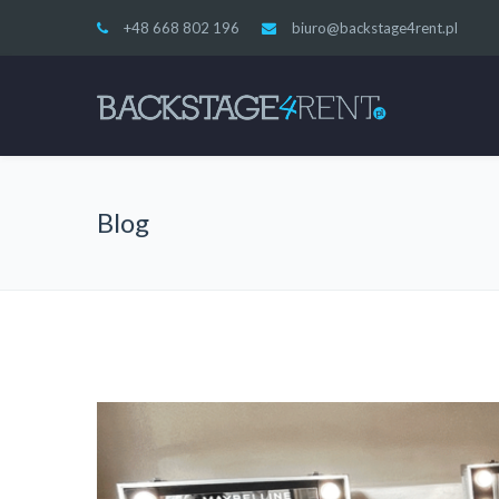
+48 668 802 196
biuro@backstage4rent.pl
Blog