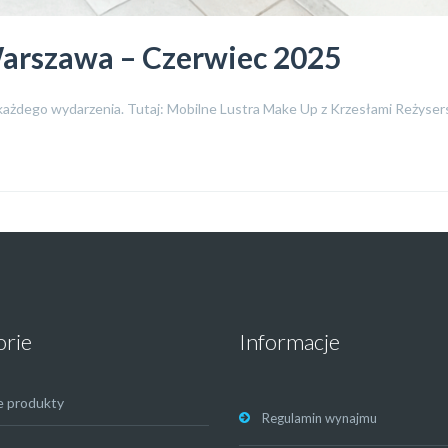
 Warszawa – Czerwiec 2025
 każdego wydarzenia. Tutaj: Mobilne Lustra Make Up z Krzesłami Reżysersk
orie
Informacje
e produkty
Regulamin wynajmu