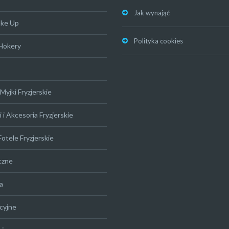
Jak wynająć
ake Up
Polityka cookies
 Hokery
Myjki Fryzjerskie
 i Akcesoria Fryzjerskie
Fotele Fryzjerskie
czne
a
cyjne