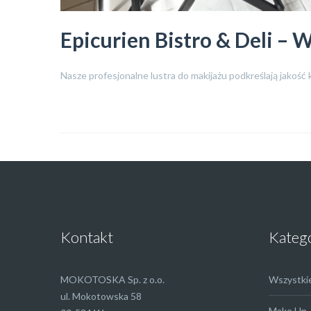
Epicurien Bistro & Deli –
Nasze profesjonalne lustra do makijażu podkreślają jakość
Kontakt
Kateg
MOKOTOSKA Sp. z o.o.
Wszystki
ul. Mokotowska 58
Make Up