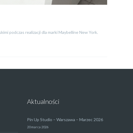
imi podczas realizacji dla marki Maybelline New York.
Aktualności
Pin Up Studio – Warszawa – Marzec 2026
20 marca 2026