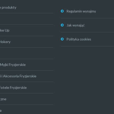
e produkty
Regulamin wynajmu
Jak wynająć
ake Up
Polityka cookies
 Hokery
Myjki Fryzjerskie
 i Akcesoria Fryzjerskie
Fotele Fryzjerskie
czne
a