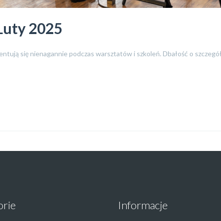
Luty 2025
entują się nienagannie podczas warsztatów i szkoleń. Dbałość o szczegół
orie
Informacje