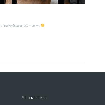
y i najwyższa jakość – to My
Aktualności