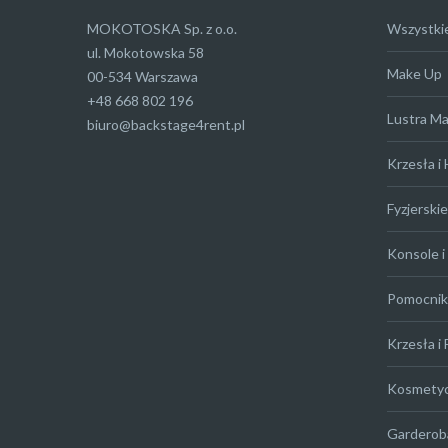
MOKOTOSKA Sp. z o.o.
Wszystki
ul. Mokotowska 58
Make Up
00-534 Warszawa
+48 668 802 196
Lustra M
biuro@backstage4rent.pl
Krzesła i
Fyzjerskie
Konsole i 
Pomocniki
Krzesła i 
Kosmety
Garderob