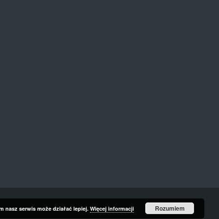
Rozumiem
ym nasz serwis może działać lepiej.
Więcej informacji