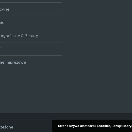
cyjne
nie
tograficzne & Beauty
V
nie Imprezowe
Strona używa ciasteczek (cookies), dzięki któr
rzeżone