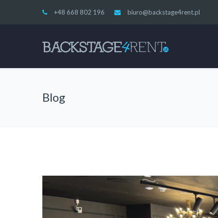
+48 668 802 196
biuro@backstage4rent.pl
Blog