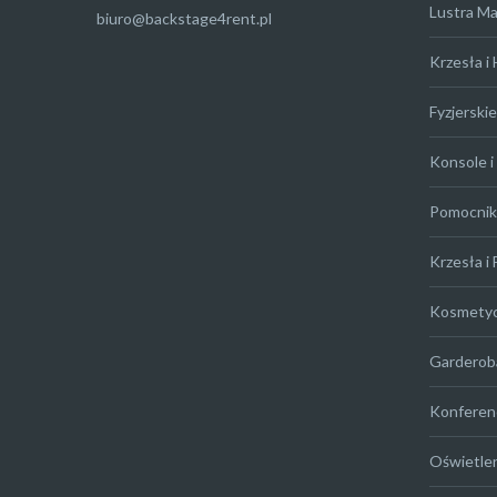
Lustra M
biuro@backstage4rent.pl
Krzesła i
Fyzjerskie
Konsole i 
Pomocniki
Krzesła i 
Kosmety
Garderob
Konferen
Oświetle