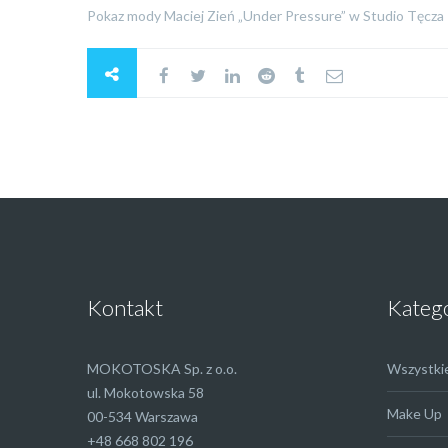
Pokaz mody Maciej Zień „Under Pressure” w Studio Tęcza
Kontakt
Kateg
MOKOTOSKA Sp. z o.o.
Wszystki
ul. Mokotowska 58
Make Up
00-534 Warszawa
+48 668 802 196