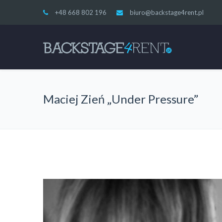
+48 668 802 196
biuro@backstage4rent.pl
Maciej Zień „Under Pressure”