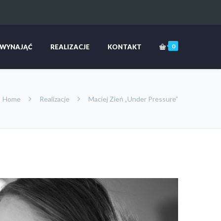
0
 WYNAJĄĆ
REALIZACJE
KONTAKT
Home
Realizacje
Maciej Zień „Under Pressure”