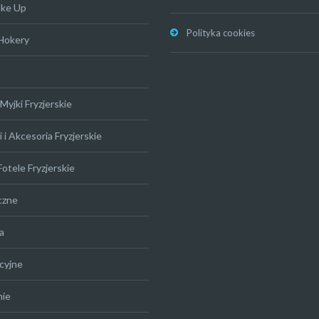
ake Up
Polityka cookies
 Hokery
Myjki Fryzjerskie
 i Akcesoria Fryzjerskie
Fotele Fryzjerskie
czne
a
cyjne
nie