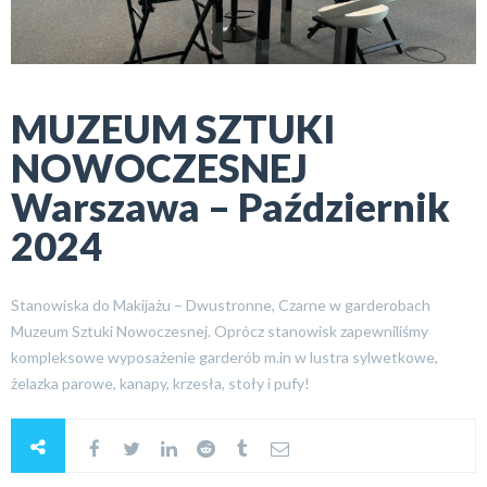
MUZEUM SZTUKI
NOWOCZESNEJ
Warszawa – Październik
2024
Stanowiska do Makijażu – Dwustronne, Czarne w garderobach
Muzeum Sztuki Nowoczesnej. Oprócz stanowisk zapewniliśmy
kompleksowe wyposażenie garderób m.in w lustra sylwetkowe,
żelazka parowe, kanapy, krzesła, stoły i pufy!