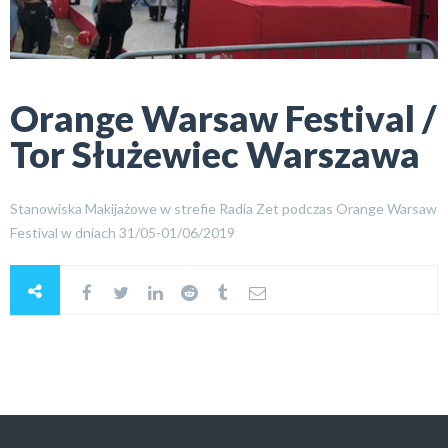
Orange Warsaw Festival /
Tor Służewiec Warszawa
Stanowiska Makijażowe w strefie Radia Zet podczas Orange Warsaw
Festival w dniach 31/05-01/06/2019