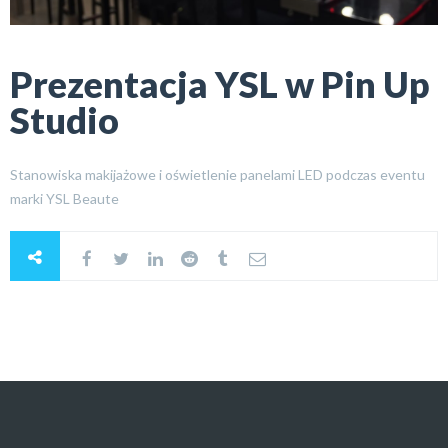
Prezentacja YSL w Pin Up
Studio
Stanowiska makijażowe i oświetlenie panelami LED podczas eventu
marki YSL Beaute