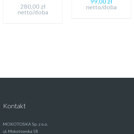
99,00
zł
280,00
zł
netto/doba
netto/doba
Kontakt
MOKOTOSKA Sp. z o.o.
ul. Mokotowska 58