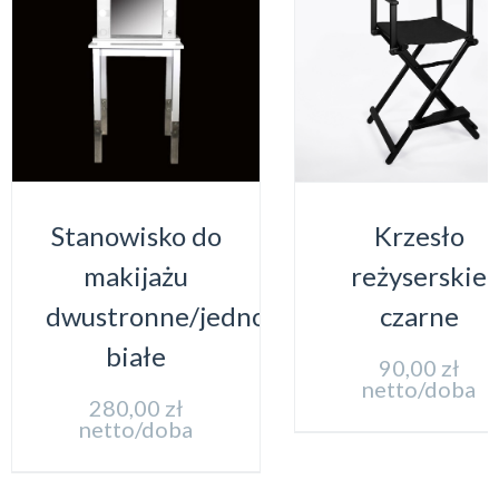
Stanowisko do
Krzesło
makijażu
reżyserskie
dwustronne/jednostronne
czarne
białe
90,00
zł
netto/doba
280,00
zł
netto/doba