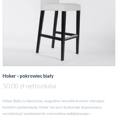
Hoker – pokrowiec biały
50,00
zł
netto/doba
Hoker Biały to klasyczne, wygodne i wysokie krzesło oferujące
komfort użytkowania. Hoker ten jest doskonale dopasowany
wysokością i wymiarami do stanowiska makijażowego –