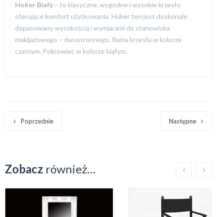
Hoker Biały
– to klasyczne, wygodne i wysokie krzesło
oferujące komfort użytkowania. Hoker ten jest doskonale
dopasowany wysokością i wymiarami do stanowiska
makijażowego – dwustronnego. Rama krzesła w kolorze
czarnym. Pokrowiec w kolorze białym.
Poprzednie
Następne
Zobacz
również…