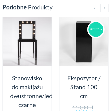
Podobne
Produkty
PROMOCJA!
Stanowisko
Ekspozytor /
do makijażu
Stand 100
dwustronne/jednostronne
cm
czarne
110,00
zł