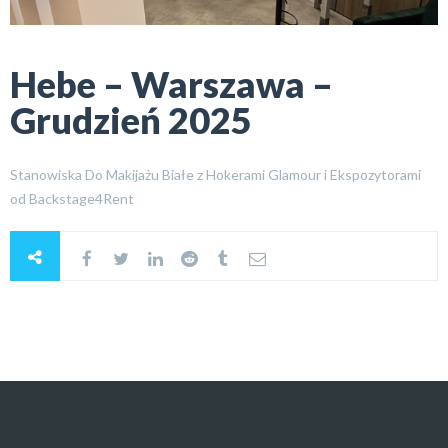
Hebe – Warszawa –
Grudzień 2025
Stanowiska Do Makijażu Białe z Hokerami Glamour i Ekspozytorami
od Backstage4Rent