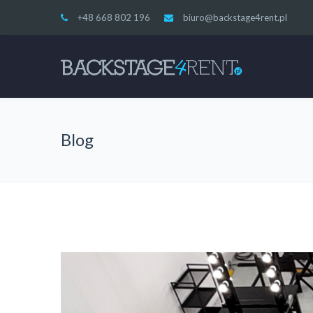
+48 668 802 196
biuro@backstage4rent.pl
Blog