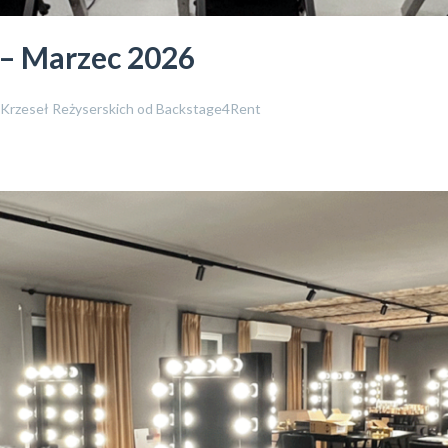
 – Marzec 2026
 Krzeseł Reżyserskich od Backstage4Rent