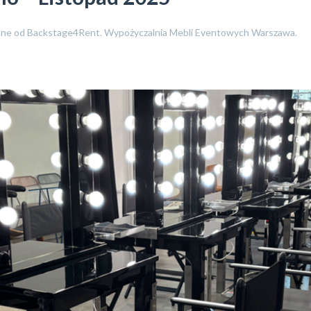
ładane od Backstage4Rent. Wypożyczalnia Mebli Eventowych Warszawa.