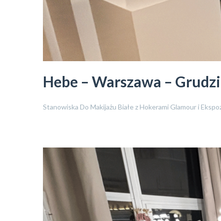
Hebe – Warszawa – Grudz
Stanowiska Do Makijażu Białe z Hokerami Glamour i Eksp