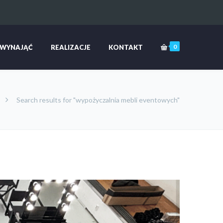
0
 WYNAJĄĆ
REALIZACJE
KONTAKT
Search results for "wypożyczalnia mebli eventowych"