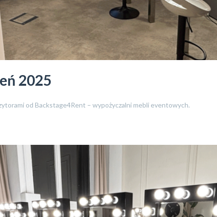
ień 2025
ozytorami od Backstage4Rent – wypożyczalni mebli eventowych.