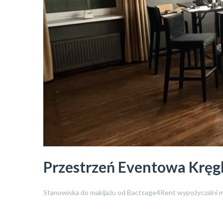
Przestrzeń Eventowa Kręgl
Stanowiska do makijażu od Bactsage4Rent wypożyczalni 