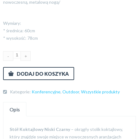
nowoczesną, metalową nogą/
Wymiary:
* średnica: 60cm
* wysokość: 78cm
DODAJ DO KOSZYKA
Kategorie:
Konferencyjne
,
Outdoor
,
Wszystkie produkty
Opis
Stół Koktajlowy
Niski Czarny
– okrągły stolik koktajlowy,
który znajdzie swoje miejsce w nowoczesnych aranżacjach