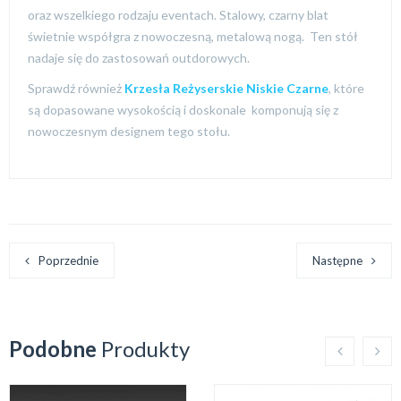
oraz wszelkiego rodzaju eventach. Stalowy, czarny blat
świetnie współgra z nowoczesną, metalową nogą. Ten stół
nadaje się do zastosowań outdorowych.
Sprawdź również
Krzesła Reżyserskie Niskie Czarne
, które
są dopasowane wysokością i doskonale komponują się z
nowoczesnym designem tego stołu.
Poprzednie
Następne
Podobne
Produkty