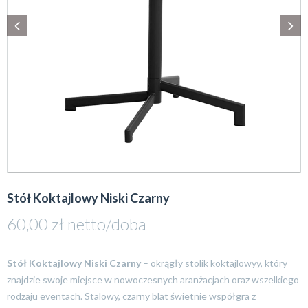
Stół Koktajlowy Niski Czarny
60,00
zł
netto/doba
Stół Koktajlowy
Niski Czarny
– okrągły stolik koktajlowyy, który
znajdzie swoje miejsce w nowoczesnych aranżacjach oraz wszelkiego
rodzaju eventach. Stalowy, czarny blat świetnie współgra z