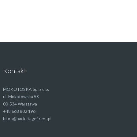
Kontakt
MOKOTOSKA Sp. z o.o.
ul. Mokotowska 58
00-534 Warszawa
+48 668 802 196
biuro@backstage4rent.pl