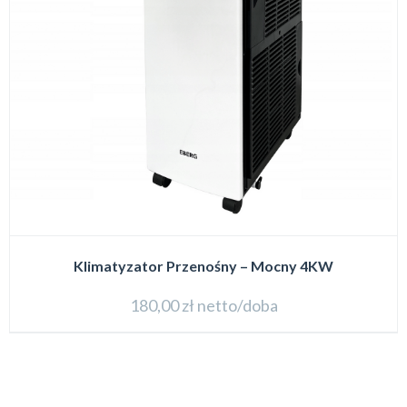
Klimatyzator Przenośny – Mocny 4KW
180,00
zł
netto/doba