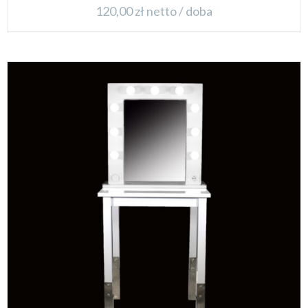
120,00
zł
netto / doba