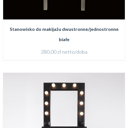
Stanowisko do makijażu dwustronne/jednostronne
białe
280,00
zł
netto/doba