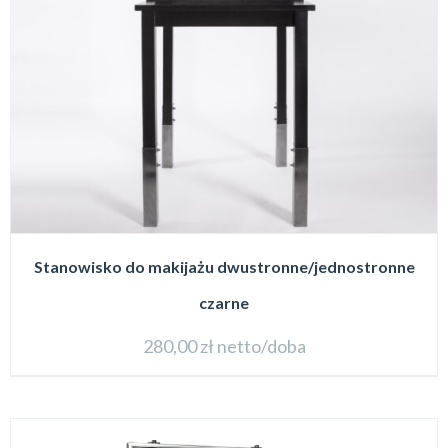
Stanowisko do makijażu dwustronne/jednostronne
czarne
280,00
zł
netto/doba