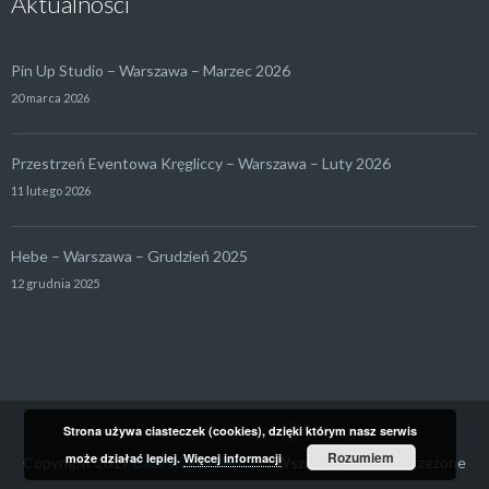
Aktualności
Pin Up Studio – Warszawa – Marzec 2026
20 marca 2026
Przestrzeń Eventowa Kręgliccy – Warszawa – Luty 2026
11 lutego 2026
Hebe – Warszawa – Grudzień 2025
12 grudnia 2025
Strona używa ciasteczek (cookies), dzięki którym nasz serwis
Rozumiem
może działać lepiej.
Więcej informacji
Copyright 2017
Backstage4Rent.pl
| Wszelkie prawa zastrzeżone