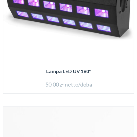
Lampa LED UV 180°
50,00
zł
netto/doba