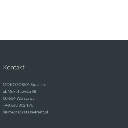
Kontakt
MOKOTOSKA Sp. z o.o.
ul. Mokotowska 58
00-534 Warszawa
+48 668 802 196
biuro@backstage4rent.pl