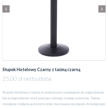
Słupek Hotelowy Czarny z taśmą czarną
25,00
zł
netto/doba
Słupek Hotelowy z taśmą to praktyczne rozwiązanie do odgrodzenia
lub przegrodzenia stref podczas różnego rodzaju eventów. Taśma
rozwijana i zwijana automatycznie, mocowana zaczepem do kolejnego