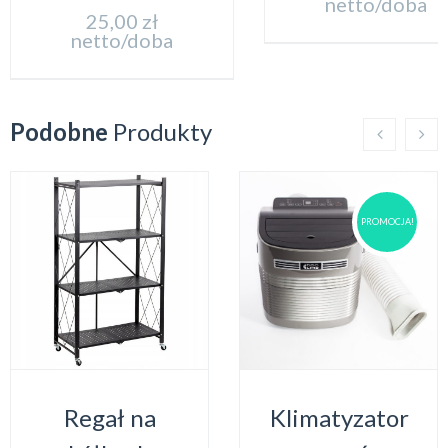
netto/doba
25,00
zł
netto/doba
Podobne
Produkty
PROMOCJA!
Regał na
Klimatyzator