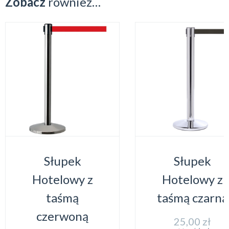
Zobacz
również…
Słupek
Słupek
Hotelowy z
Hotelowy z
taśmą
taśmą czarną
czerwoną
25,00
zł