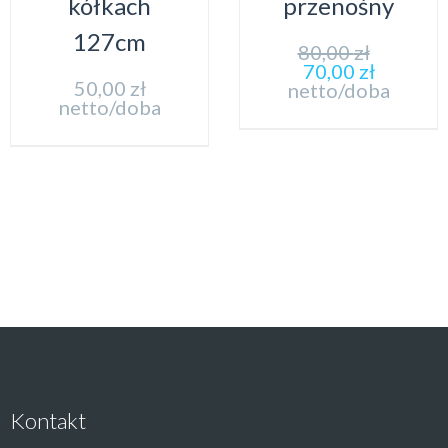
kółkach
przenośny
127cm
80,00
zł
70,00
zł
50,00
zł
netto/doba
netto/doba
Kontakt