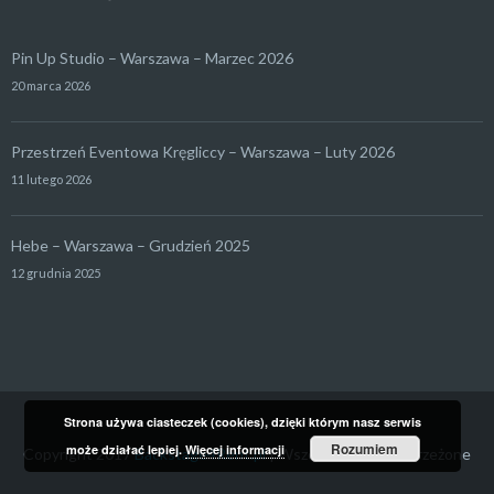
Pin Up Studio – Warszawa – Marzec 2026
20 marca 2026
Przestrzeń Eventowa Kręgliccy – Warszawa – Luty 2026
11 lutego 2026
Hebe – Warszawa – Grudzień 2025
12 grudnia 2025
Strona używa ciasteczek (cookies), dzięki którym nasz serwis
Rozumiem
może działać lepiej.
Więcej informacji
Copyright 2017
Backstage4Rent.pl
| Wszelkie prawa zastrzeżone