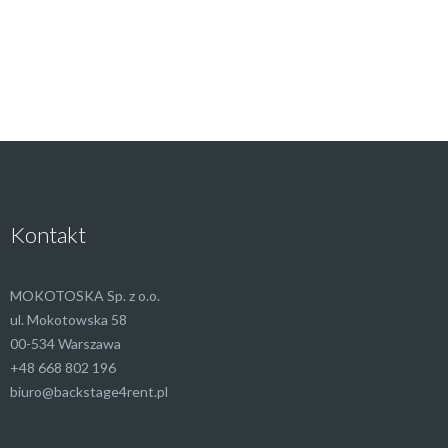
Kontakt
MOKOTOSKA Sp. z o.o.
ul. Mokotowska 58
00-534 Warszawa
+48 668 802 196
biuro@backstage4rent.pl