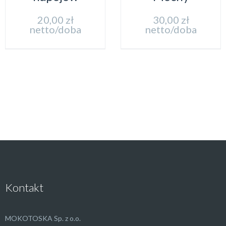
20,00
zł
30,00
zł
netto/doba
netto/doba
Kontakt
MOKOTOSKA Sp. z o.o.