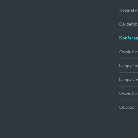
Kosmety
Garderob
Konferen
Oświetle
Lampy Fo
Lampy U
Oświetle
Outdoor