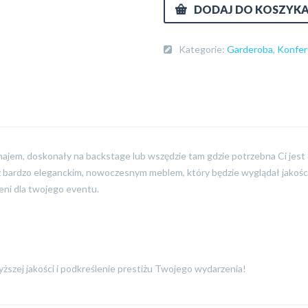
DODAJ DO KOSZYK
Kategorie:
Garderoba
,
Konfer
najem, doskonały na backstage lub wszędzie tam gdzie potrzebna Ci jes
ież bardzo eleganckim, nowoczesnym meblem, który będzie wyglądał jako
eni dla twojego eventu.
zej jakości i podkreślenie prestiżu Twojego wydarzenia!