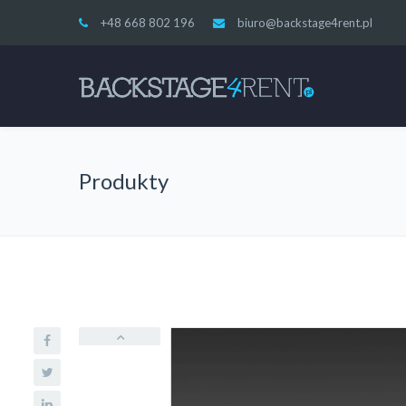
+48 668 802 196
biuro@backstage4rent.pl
Produkty