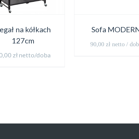
egał na kółkach
Sofa MODER
127cm
90,00
zł
netto / do
0,00
zł
netto/doba