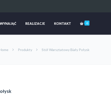
0
 WYNAJĄĆ
REALIZACJE
KONTAKT
Home
Produkty
Stół Warsztatowy Biały Połysk
Połysk