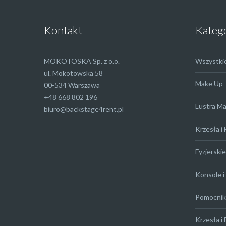
Kontakt
Kateg
MOKOTOSKA Sp. z o.o.
Wszystki
ul. Mokotowska 58
Make Up
00-534 Warszawa
+48 668 802 196
Lustra M
biuro@backstage4rent.pl
Krzesła i
Fyzjerskie
Konsole i 
Pomocniki
Krzesła i 