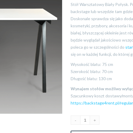
Stół Warsztatowy Biały Połysk. P
backstage lub wszędzie tam gdzie
Doskonale sprawdza się jako dodat
kosmetyki, przybory, akcesoria i 
białej, błyszczącej okleinie jest
będzie wyglądał jakościowo wszęd
poleca go w szczególności do
sta
się on w każdej funkcji, do której 
Wysokość blatu: 75 cm
Szerokość blatu: 70 cm
Długość blatu: 130 cm
Wynajem stołów możliwy wyłąc
Szacunkowy koszt dostawy/monta
https://backstage4rent.pl/regul