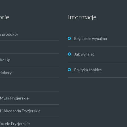
orie
Informacje
e produkty
Regulamin wynajmu
Jak wynająć
ake Up
Polityka cookies
 Hokery
Myjki Fryzjerskie
 i Akcesoria Fryzjerskie
Fotele Fryzjerskie