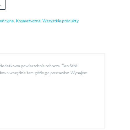
A
encyjne
,
Kosmetyczne
,
Wszystkie produkty
t dodatkowa powierzchnia robocza. Ten Stół
ściowo wszędzie tam gdzie go postawisz. Wynajem