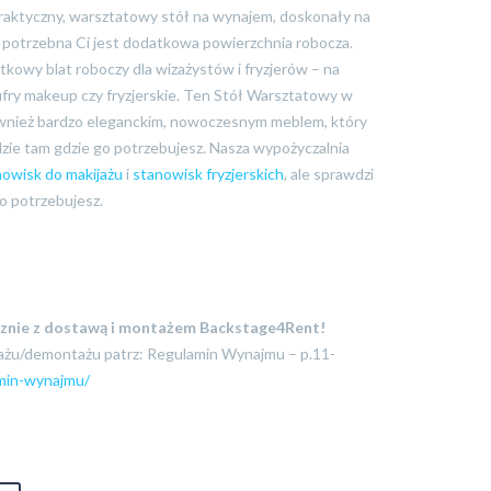
raktyczny, warsztatowy stół na wynajem, doskonały na
 potrzebna Ci jest dodatkowa powierzchnia robocza.
kowy blat roboczy dla wizażystów i fryzjerów – na
kufry makeup czy fryzjerskie. Ten Stół Warsztatowy w
 również bardzo eleganckim, nowoczesnym meblem, który
zie tam gdzie go potrzebujesz. Nasza wypożyczalnia
nowisk do makijażu
i
stanowisk fryzjerskich
, ale sprawdzi
go potrzebujesz.
znie z dostawą i montażem Backstage4Rent!
żu/demontażu patrz: Regulamin Wynajmu – p.11-
amin-wynajmu/