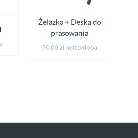
Żelazko + Deska do
N
prasowania
ba
50,00
zł
netto/doba