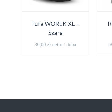
Pufa WOREK XL –
R
Szara
5
30,00
zł
netto / doba