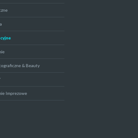
czne
a
cyjne
nie
tograficzne & Beauty
V
nie Imprezowe