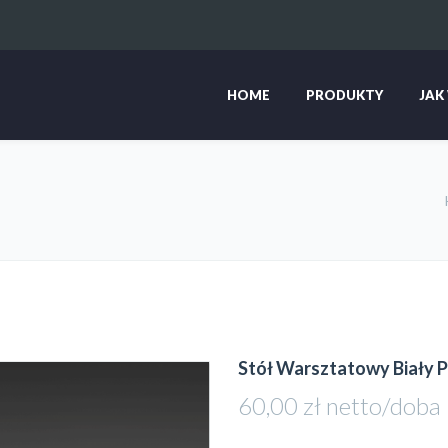
HOME
PRODUKTY
JAK
Stół Warsztatowy Biały 
60,00
zł
netto/doba