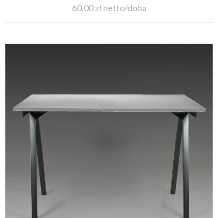
60,00
zł
netto/doba