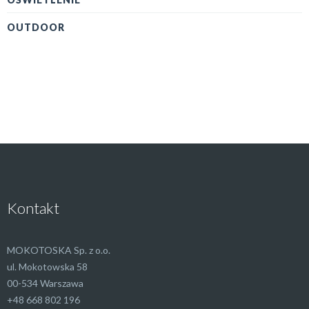
OUTDOOR
Kontakt
MOKOTOSKA Sp. z o.o.
ul. Mokotowska 58
00-534 Warszawa
+48 668 802 196