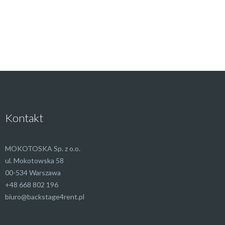
Kontakt
MOKOTOSKA Sp. z o.o.
ul. Mokotowska 58
00-534 Warszawa
+48 668 802 196
biuro@backstage4rent.pl