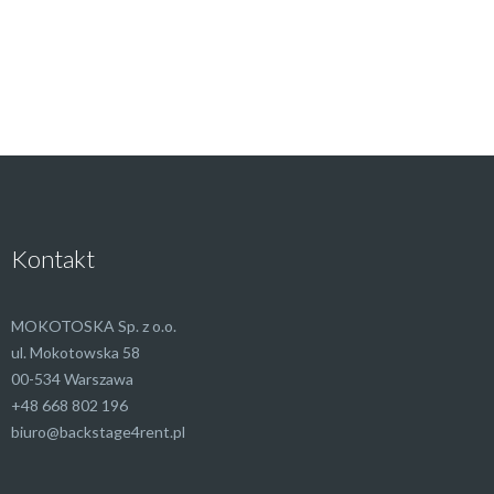
Kontakt
MOKOTOSKA Sp. z o.o.
ul. Mokotowska 58
00-534 Warszawa
+48 668 802 196
biuro@backstage4rent.pl