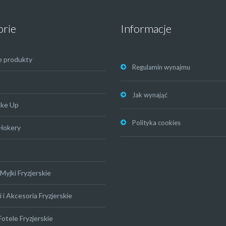
orie
Informacje
e produkty
Regulamin wynajmu
Jak wynająć
ake Up
Polityka cookies
 Hokery
Myjki Fryzjerskie
 i Akcesoria Fryzjerskie
Fotele Fryzjerskie