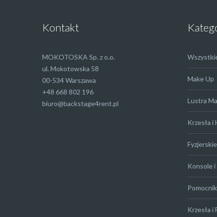
Kontakt
Kateg
MOKOTOSKA Sp. z o.o.
Wszystki
ul. Mokotowska 58
Make Up
00-534 Warszawa
+48 668 802 196
Lustra M
biuro@backstage4rent.pl
Krzesła i
Fyzjerskie
Konsole i 
Pomocniki
Krzesła i 