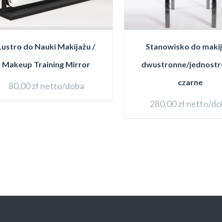
Lustro do Nauki Makijażu /
Stanowisko do maki
Makeup Training Mirror
dwustronne/jednost
czarne
80,00
zł
netto/doba
280,00
zł
netto/do