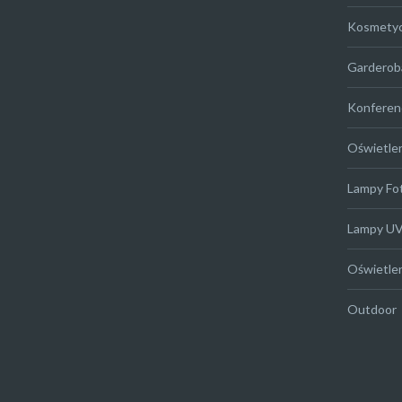
Kosmety
Garderob
Konferen
Oświetle
Lampy Fo
Lampy U
Oświetle
Outdoor