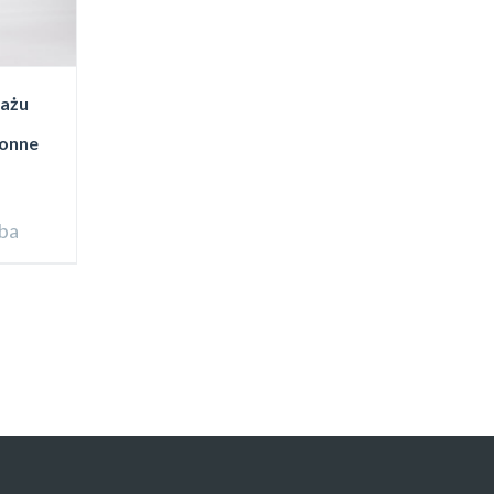
jażu
ronne
ba