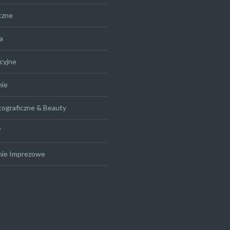
czne
a
cyjne
nie
tograficzne & Beauty
V
nie Imprezowe