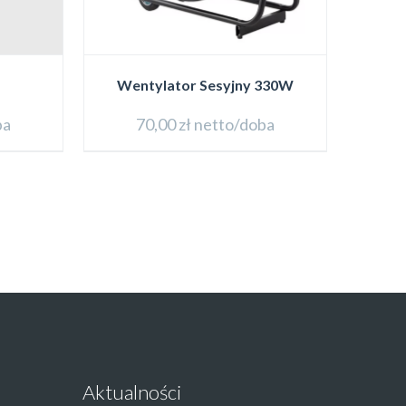
Wentylator Sesyjny 330W
ba
70,00
zł
netto/doba
Aktualności