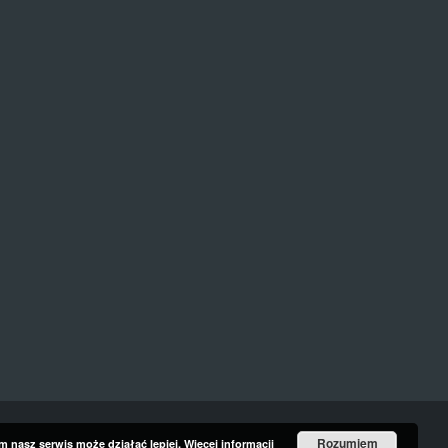
Rozumiem
ym nasz serwis może działać lepiej.
Więcej informacji