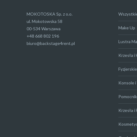
MOKOTOSKA Sp. z o.o.
Wszystki
ul. Mokotowska 58
Make Up
00-534 Warszawa
+48 668 802 196
Lustra M
biuro@backstage4rent.pl
Krzesła i
Fyzjerskie
Konsole i 
Pomocniki
Krzesła i 
Kosmety