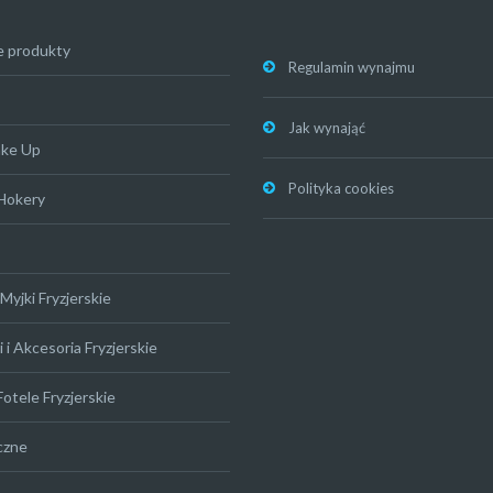
e produkty
Regulamin wynajmu
Jak wynająć
ake Up
Polityka cookies
 Hokery
Myjki Fryzjerskie
 i Akcesoria Fryzjerskie
Fotele Fryzjerskie
czne