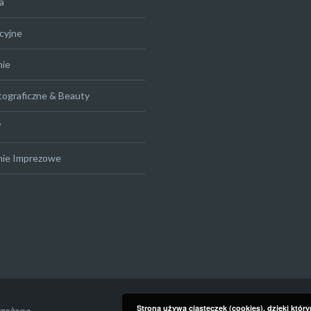
a
cyjne
nie
tograficzne & Beauty
V
nie Imprezowe
Strona używa ciasteczek (cookies), dzięki któr
rzeżone