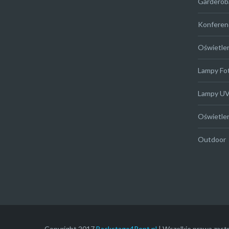
Garderob
Konferen
Oświetle
Lampy Fo
Lampy U
Oświetle
Outdoor
Copyright 2017
Backstage4Rent.pl
| Wszelkie prawa zast