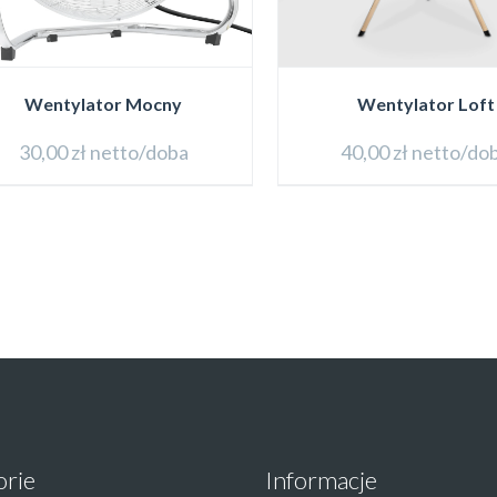
Wentylator Mocny
Wentylator Loft
30,00
zł
netto/doba
40,00
zł
netto/do
orie
Informacje